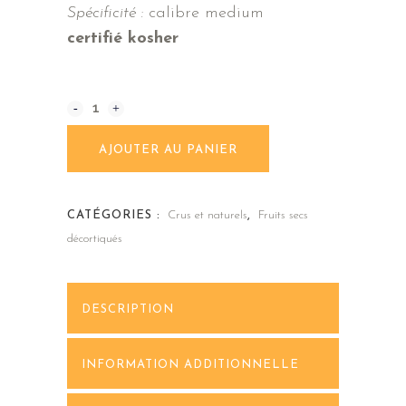
Spécificité :
calibre medium
certifié kosher
noix
Alternative:
du
AJOUTER AU PANIER
Brésil
1
CATÉGORIES :
Crus et naturels
,
Fruits secs
kg
décortiqués
quantity
DESCRIPTION
INFORMATION ADDITIONNELLE