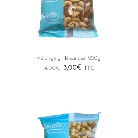
Mélange grillé sans sel 200gr
Le
Le
3,00
€
4,00
€
TTC
prix
prix
initial
actuel
était :
est :
4,00€.
3,00€.