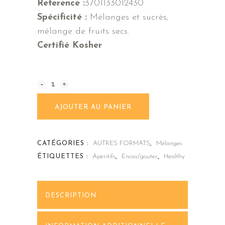
Reference :
3701133012430
Spécificité :
Mélanges et sucrés,
mélange de fruits secs.
Certifié Kosher
Mélange
Alternative:
zen
AJOUTER AU PANIER
200gr
quantity
CATÉGORIES :
AUTRES FORMATS
,
Mélanges
ÉTIQUETTES :
Apéritifs
,
Encas/gouter
,
Healthy
DESCRIPTION