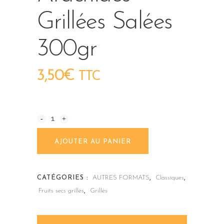
Grillées Salées
300gr
3,50
€
TTC
Arachides
Alternative:
grillées
AJOUTER AU PANIER
salées
300gr
CATÉGORIES :
AUTRES FORMATS
,
Classiques
,
quantity
Fruits secs grillés
,
Grillés