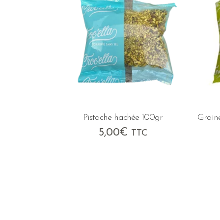
Pistache hachée 100gr
Graine
5,00
€
TTC