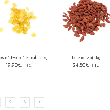
s déshydraté en cubes 1kg
Baie de Goji 1kg
19,90
€
24,50
€
TTC
TTC
2
3