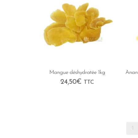
Mangue déshydratée 1kg
Anana
24,50
€
TTC
1