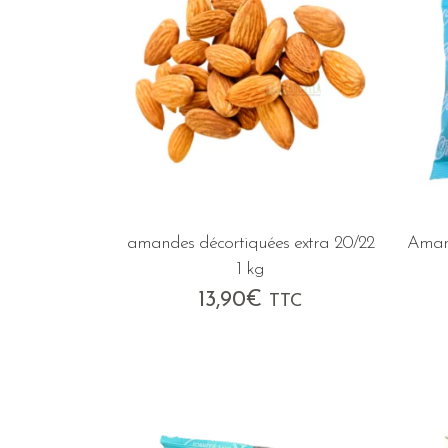
amandes décortiquées extra 20/22
Amand
1 kg
13,90
€
TTC