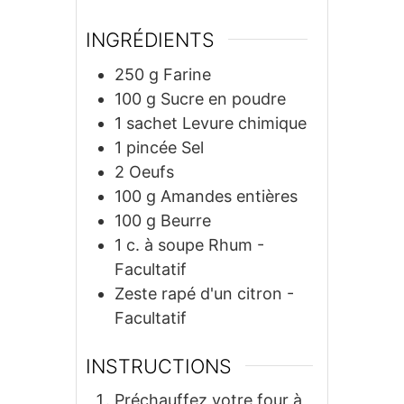
INGRÉDIENTS
250
g
Farine
100
g
Sucre en poudre
1
sachet
Levure chimique
1
pincée
Sel
2
Oeufs
100
g
Amandes entières
100
g
Beurre
1
c. à soupe
Rhum -
Facultatif
Zeste rapé d'un citron -
Facultatif
INSTRUCTIONS
Préchauffez votre four à