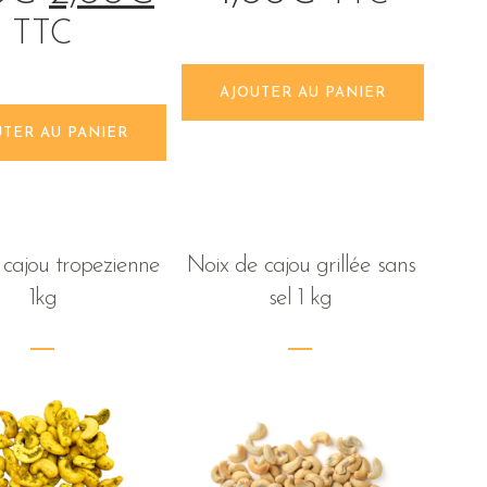
TTC
AJOUTER AU PANIER
UTER AU PANIER
 cajou tropezienne
Noix de cajou grillée sans
1kg
sel 1 kg