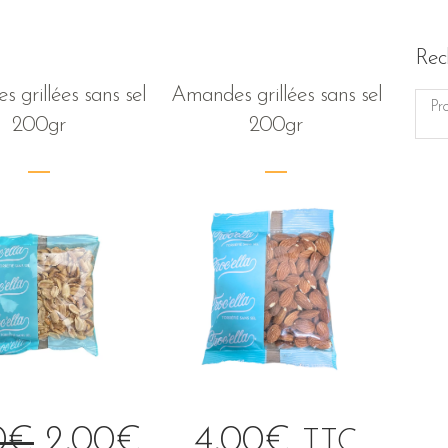
Rec
s grillées sans sel
Amandes grillées sans sel
200gr
200gr
0
€
2,00
€
4,00
€
TTC