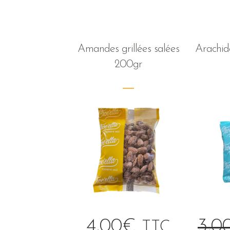
Amandes grillées salées
Arachide
200gr
4,00
€
3,0
TTC