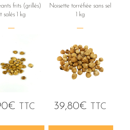
nts frits (grillés)
Noisette torréfiée sans sel
t salés 1 kg
1 kg
90
€
39,80
€
TTC
TTC