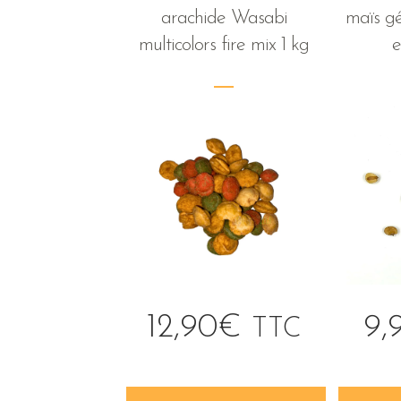
arachide Wasabi
maïs géa
multicolors fire mix 1 kg
e
12,90
€
9,
TTC